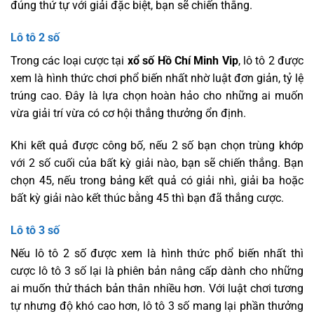
đúng thứ tự với giải đặc biệt, bạn sẽ chiến thắng.
Lô tô 2 số
Trong các loại cược tại
xổ số Hồ Chí Minh Vip
, lô tô 2 được
xem là hình thức chơi phổ biến nhất nhờ luật đơn giản, tỷ lệ
trúng cao. Đây là lựa chọn hoàn hảo cho những ai muốn
vừa giải trí vừa có cơ hội thắng thưởng ổn định.
Khi kết quả được công bố, nếu 2 số bạn chọn trùng khớp
với 2 số cuối của bất kỳ giải nào, bạn sẽ chiến thắng. Bạn
chọn 45, nếu trong bảng kết quả có giải nhì, giải ba hoặc
bất kỳ giải nào kết thúc bằng 45 thì bạn đã thắng cược.
Lô tô 3 số
Nếu lô tô 2 số được xem là hình thức phổ biến nhất thì
cược lô tô 3 số lại là phiên bản nâng cấp dành cho những
ai muốn thử thách bản thân nhiều hơn. Với luật chơi tương
tự nhưng độ khó cao hơn, lô tô 3 số mang lại phần thưởng