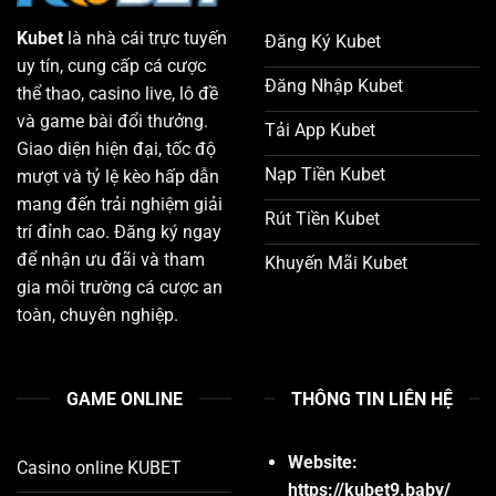
Cùng
Con
Kubet
là nhà cái trực tuyến
Đăng Ký Kubet
Số
Định
uy tín, cung cấp cá cược
Mệnh
Đăng Nhập Kubet
thể thao, casino live, lô đề
và game bài đổi thưởng.
Tải App Kubet
Giao diện hiện đại, tốc độ
Nạp Tiền Kubet
mượt và tỷ lệ kèo hấp dẫn
mang đến trải nghiệm giải
Rút Tiền Kubet
trí đỉnh cao. Đăng ký ngay
để nhận ưu đãi và tham
Khuyến Mãi Kubet
gia môi trường cá cược an
toàn, chuyên nghiệp.
GAME ONLINE
THÔNG TIN LIÊN HỆ
Website:
Casino online KUBET
https://kubet9.baby/