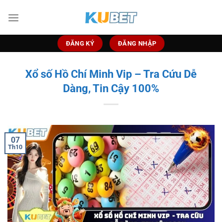
Bỏ
qua
nội
dung
ĐĂNG KÝ
ĐĂNG NHẬP
Xổ số Hồ Chí Minh Vip – Tra Cứu Dễ
Dàng, Tin Cậy 100%
07
Th10