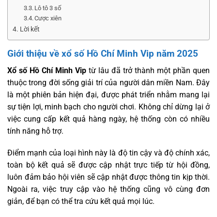
Lô tô 3 số
Cược xiên
Lời kết
Giới thiệu về xổ số Hồ Chí Minh Vip năm 2025
Xổ số Hồ Chí Minh Vip
từ lâu đã trở thành một phần quen
thuộc trong đời sống giải trí của người dân miền Nam. Đây
là một phiên bản hiện đại, được phát triển nhằm mang lại
sự tiện lợi, minh bạch cho người chơi. Không chỉ dừng lại ở
việc cung cấp kết quả hàng ngày, hệ thống còn có nhiều
tính năng hỗ trợ.
Điểm mạnh của loại hình này là độ tin cậy và độ chính xác,
toàn bộ kết quả sẽ được cập nhật trực tiếp từ hội đồng,
luôn đảm bảo hội viên sẽ cập nhật được thông tin kịp thời.
Ngoài ra, việc truy cập vào hệ thống cũng vô cùng đơn
giản, để bạn có thể tra cứu kết quả mọi lúc.