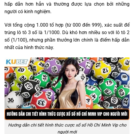
hấp dẫn hơn hẳn và thường được lựa chọn bởi những
người có kinh nghiệm.
Với tổng cộng 1.000 tổ hợp (từ 000 đến 999), xác suất để
trúng lô tô 3 số là 1/1000. Dù khó hơn nhiều so với lô tô 2
số (1/100), nhưng phần thưởng lớn chính là điểm hấp dẫn
nhất của hình thức này.
Hướng dẫn chi tiết hình thức cược xổ số Hồ Chí Minh Vip cho
người mới