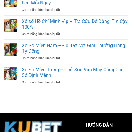
KUBET
Lớn Mỗi Ngày
–
Chức năng bình luận bị tắt
ở
Chính
Xổ
Sách
Số
Xổ số Hồ Chí Minh Vip – Tra Cứu Dễ Dàng, Tin Cậy
Hoa
Hà
Hồng
100%
Nội
Cao,
Chức năng bình luận bị tắt
ở
Vip
Vốn
Xổ
–
Góp
số
Xổ Số Miền Nam – Đổi Đời Với Giải Thưởng Hàng
Bí
0
Hồ
Kíp
Tỷ Đồng
Đồng
Chí
Dự
Chức năng bình luận bị tắt
ở
Minh
Đoán
Xổ
Vip
Chuẩn,
Số
Xổ Số Miền Trung – Thử Sức Vận May Cùng Con
–
Trúng
Miền
Tra
Số Định Mệnh
Lớn
Nam
Cứu
Mỗi
Chức năng bình luận bị tắt
ở
–
Dễ
Ngày
Xổ
Đổi
Dàng,
Số
Đời
Tin
Miền
Với
Cậy
Trung
Giải
100%
–
Thưởng
Thử
Hàng
Sức
Tỷ
Vận
Đồng
HƯỚNG DẪN
May