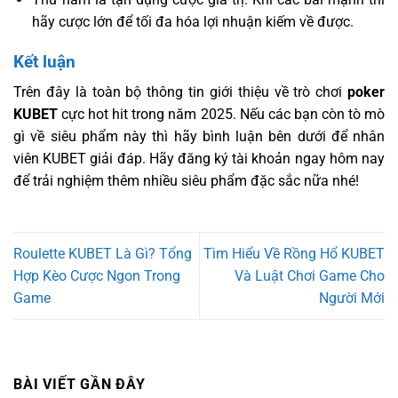
hãy cược lớn để tối đa hóa lợi nhuận kiếm về được.
Kết luận
Trên đây là toàn bộ thông tin giới thiệu về trò chơi
poker
KUBET
cực hot hit trong năm 2025. Nếu các bạn còn tò mò
gì về siêu phẩm này thì hãy bình luận bên dưới để nhân
viên KUBET giải đáp. Hãy đăng ký tài khoản ngay hôm nay
để trải nghiệm thêm nhiều siêu phẩm đặc sắc nữa nhé!
Roulette KUBET Là Gì? Tổng
Tìm Hiểu Về Rồng Hổ KUBET
Hợp Kèo Cược Ngon Trong
Và Luật Chơi Game Cho
Game
Người Mới
BÀI VIẾT GẦN ĐÂY