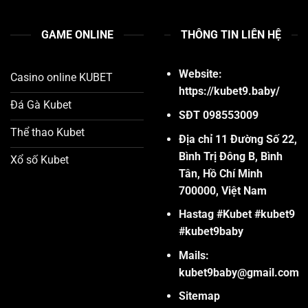
GAME ONLINE
THÔNG TIN LIÊN HỆ
Website:
Casino online KUBET
https://kubet9.baby/
Đá Gà Kubet
SĐT 098553009
Thể thao Kubet
Địa chỉ 11 Đường Số 22,
Bình Trị Đông B, Bình
Xổ số Kubet
Tân, Hồ Chí Minh
700000, Việt Nam
Hastag #Kubet #kubet9
#kubet9baby
Mails:
kubet9baby@gmail.com
Sitemap