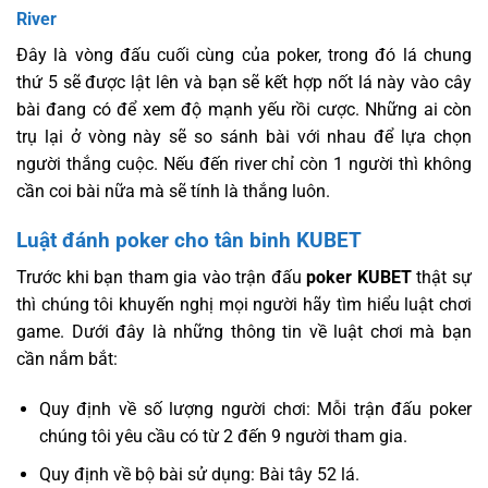
River
Đây là vòng đấu cuối cùng của poker, trong đó lá chung
thứ 5 sẽ được lật lên và bạn sẽ kết hợp nốt lá này vào cây
bài đang có để xem độ mạnh yếu rồi cược. Những ai còn
trụ lại ở vòng này sẽ so sánh bài với nhau để lựa chọn
người thắng cuộc. Nếu đến river chỉ còn 1 người thì không
cần coi bài nữa mà sẽ tính là thắng luôn.
Luật đánh poker cho tân binh KUBET
Trước khi bạn tham gia vào trận đấu
poker KUBET
thật sự
thì chúng tôi khuyến nghị mọi người hãy tìm hiểu luật chơi
game. Dưới đây là những thông tin về luật chơi mà bạn
cần nắm bắt:
Quy định về số lượng người chơi: Mỗi trận đấu poker
chúng tôi yêu cầu có từ 2 đến 9 người tham gia.
Quy định về bộ bài sử dụng: Bài tây 52 lá.