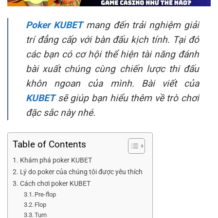
Poker KUBET
mang đến trải nghiệm giải
trí đẳng cấp với bàn đấu kịch tính. Tại đó
các bạn có cơ hội thể hiện tài năng đánh
bài xuất chúng cùng chiến lược thi đấu
khôn ngoan của mình. Bài viết của
KUBET
sẽ giúp bạn hiểu thêm về trò chơi
đặc sắc này nhé.
Table of Contents
Khám phá poker KUBET
Lý do poker của chúng tôi được yêu thích
Cách chơi poker KUBET
Pre-flop
Flop
Turn