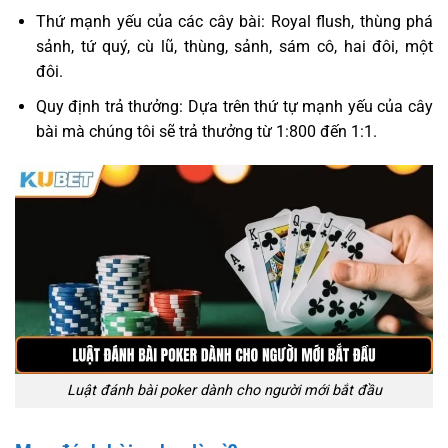
Thứ mạnh yếu của các cây bài: Royal flush, thùng phá
sảnh, tứ quý, cù lũ, thùng, sảnh, sám cô, hai đôi, một
đôi.
Quy định trả thưởng: Dựa trên thứ tự mạnh yếu của cây
bài mà chúng tôi sẽ trả thưởng từ 1:800 đến 1:1.
Luật đánh bài poker dành cho người mới bắt đầu