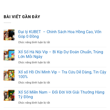
BÀI VIẾT GẦN ĐÂY
Đại lý KUBET – Chính Sách Hoa Hồng Cao, Vốn
Góp 0 Đồng
Chức năng bình luận bị tắt
ở
Đại
lý
Xổ Số Hà Nội Vip – Bí Kíp Dự Đoán Chuẩn, Trúng
KUBET
Lớn Mỗi Ngày
–
Chức năng bình luận bị tắt
ở
Chính
Xổ
Sách
Số
Xổ số Hồ Chí Minh Vip – Tra Cứu Dễ Dàng, Tin Cậy
Hoa
Hà
Hồng
100%
Nội
Cao,
Chức năng bình luận bị tắt
ở
Vip
Vốn
Xổ
–
Góp
số
Xổ Số Miền Nam – Đổi Đời Với Giải Thưởng Hàng
Bí
0
Hồ
Kíp
Tỷ Đồng
Đồng
Chí
Dự
Chức năng bình luận bị tắt
ở
Minh
Đoán
Xổ
Vip
Chuẩn,