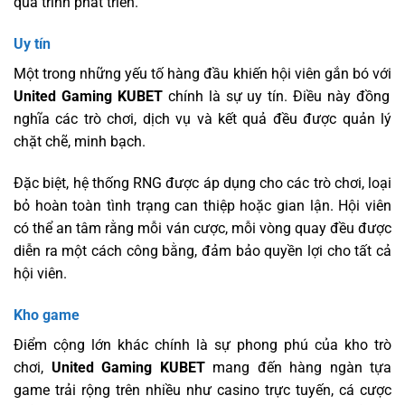
quá trình phát triển.
Uy tín
Một trong những yếu tố hàng đầu khiến hội viên gắn bó với
United Gaming KUBET
chính là sự uy tín. Điều này đồng
nghĩa các trò chơi, dịch vụ và kết quả đều được quản lý
chặt chẽ, minh bạch.
Đặc biệt, hệ thống RNG được áp dụng cho các trò chơi, loại
bỏ hoàn toàn tình trạng can thiệp hoặc gian lận. Hội viên
có thể an tâm rằng mỗi ván cược, mỗi vòng quay đều được
diễn ra một cách công bằng, đảm bảo quyền lợi cho tất cả
hội viên.
Kho game
Điểm cộng lớn khác chính là sự phong phú của kho trò
chơi,
United Gaming KUBET
mang đến hàng ngàn tựa
game trải rộng trên nhiều như casino trực tuyến, cá cược