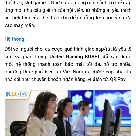
thể thao, slot game,… Nhờ sự đa dạng này, sảnh có thể đáp
ứng mọi nhu cầu giải trí của hội viên, từ những ai yêu thích
sự kịch tính của thể thao cho đến những trò chơi cần dựa
vào may mắn.
Hệ thống
Đối với người chơi cá cược, quá trình giao nạp/rút là yếu tố
cực kỳ quan trọng.
United Gaming KUBET
đã xây dựng
một hệ thống thanh toán bảo mật tối đa, hỗ trợ nhiều
phương thức phổ biến tại Việt Nam đã được cập nhật từ
nhà cái như chuyển khoản ngân hàng, ví điện tử, QR Pay